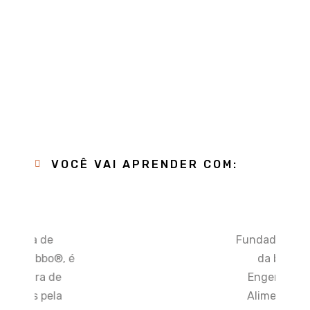
VOCÊ VAI APRENDER COM:
a de
Fundador e Diretor
 bbo®, é
da bbo®, é
ra de
Engenheiro de
s pela
Alimentos pela