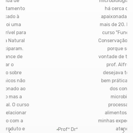
de
microbiologia de alim
ento
há cerca de 14 anos
 à
apaixonada pelo tem
ma
mais de 20. Me inscrev
 para
curso "Fundamentos
ural
Conservação de Alime
ram.
porque sempre tiv
 de
vontade de ter aulas 
prof. Alfredo Vitali 
bre
desejava ter uma vi
 não
bem prática da aplic
o ao
dos conceitos de
s a
microbiologia no
 curso
processamento d
ionar
alimentos. Resultad
m a
minhas expectativas 
to e
atendidas e