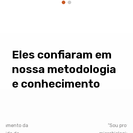
Eles confiaram em
nossa metodologia
e conhecimento
nto da
“Sou professora d