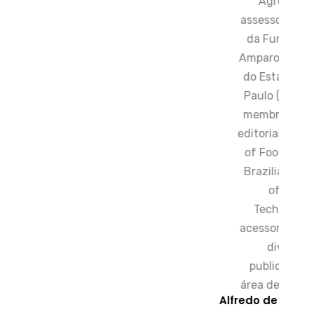
Agronomia,
assessor científico
da Fundação de
Amparo à Pesquisa
do Estado de São
Paulo (FAPESP) e
membro do corpo
editorial do Journal
of Food Science,
Brazilian Journal
of Food
Technology e
acessor ad-hoc de
diversas
publicações na
área de alimentos.
Alfredo de Almeida Vit